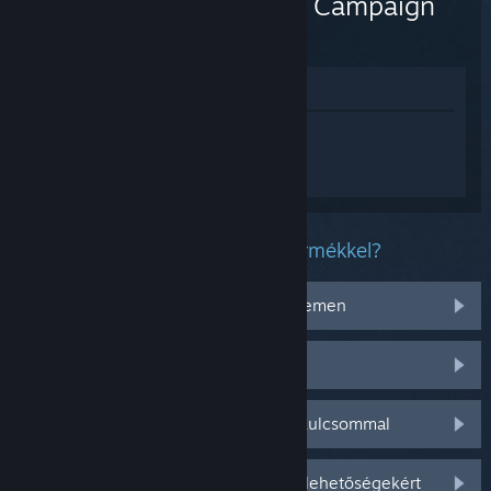
Ops 6 - Campaign
(DLC)
Megnézés az Áruházban
Jelentkezz be
, hogy személyre szabott
segítséget kapj a(z) Call of Duty®: Black
Ops 6 - Campaign termékhez.
Milyen problémád van ezzel a termékkel?
Nem működik az operációs rendszeremen
Nincs a könyvtáramban
Gondom van a kiskereskedelmi CD-kulcsommal
Jelentkezz be személyre szabottabb lehetőségekért