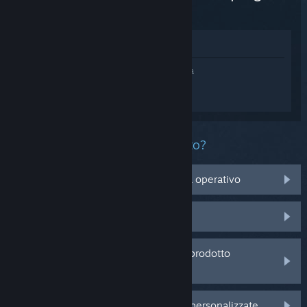
(DLC)
Mostra nel Negozio
Accedi
e ottieni assistenza personalizzata
per Call of Duty®: Black Ops 6 -
Campaign.
Che problema ha questo prodotto?
Non è compatibile con il mio sistema operativo
Non è nella mia Libreria
Sto avendo problemi con un codice prodotto
acquistato da un rivenditore
Accedi per visualizzare altre opzioni personalizzate