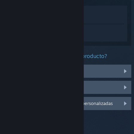
Ver en la tienda
Ver en mi biblioteca
Inicia sesión
para obtener ayuda
personalizada con Where Winds Meet.
¿Qué problema tienes con este producto?
No funciona en mi sistema operativo
No se encuentra en mi biblioteca
Inicia sesión para ver más opciones personalizadas