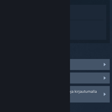
Katso pelin kauppasivua
Näytä kirjastossani
Kirjaudu sisään
saadaksesi
henkilökohtaista apua tuotteelle Where
Winds Meet.
Mitä ongelma koskee?
Peli ei toimi käyttöjärjestelmässäni
Peli ei löydy kirjastostani
Saat henkilökohtaisempia vaihtoehtoja kirjautumalla
sisään.