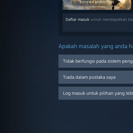
Daftar masuk
untuk mendapatkan ban
Apakah masalah yang anda ha
Tidak berfungsi pada sistem peng
Tiada dalam pustaka saya
Log masuk untuk pilihan yang leb