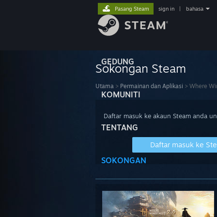
Pasang Steam
sign in
|
bahasa
GEDUNG
Sokongan Steam
Utama
>
Permainan dan Aplikasi
>
Where Wi
KOMUNITI
Daftar masuk ke akaun Steam anda u
TENTANG
Daftar masuk ke St
SOKONGAN