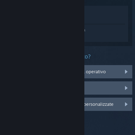
Mostra nel Negozio
Mostra nella Libreria
Accedi
e ottieni assistenza personalizzata
per Where Winds Meet.
Che problema ha questo prodotto?
Non è compatibile con il mio sistema operativo
Non è nella mia Libreria
Accedi per visualizzare altre opzioni personalizzate