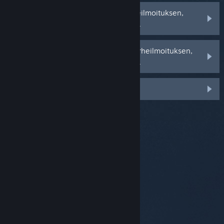
Saan Virheellinen tuotetunnus -virheilmoituksen,
kun yritän rekisteröidä tuotetunnusta
Saan Käytössä oleva tuotetunnus -virheilmoituksen,
kun yritän rekisteröidä tuotetunnusta
Tuotetunnukseni on vahingoittunut
© Valve Corporation. Kaikki oikeudet pidätetään.
Kaikki tavaramerkit ovat omistajiensa omaisuutta
Yhdysvalloissa ja kaikkialla maailmassa.
Tietosuojakäytäntö
|
Juridiset tiedot
|
Helppokäyttötoiminnot
|
Steam-tilaussopimus
|
Hyvitykset
|
Evästeet