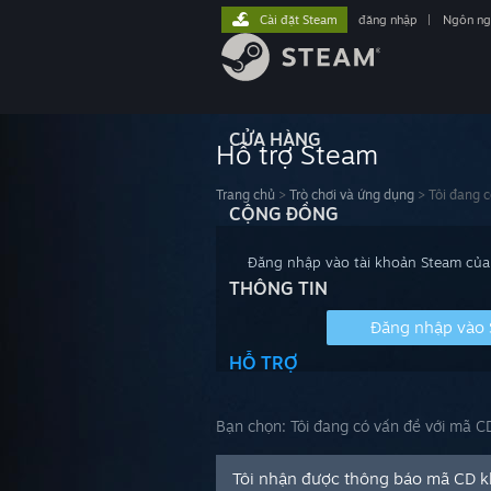
Cài đặt Steam
đăng nhập
|
Ngôn n
CỬA HÀNG
Hỗ trợ Steam
Trang chủ
>
Trò chơi và ứng dụng
>
Tôi đang 
CỘNG ĐỒNG
Đăng nhập vào tài khoản Steam của 
THÔNG TIN
Đăng nhập vào
HỖ TRỢ
Bạn chọn:
Tôi đang có vấn đề với mã C
Tôi nhận được thông báo mã CD k