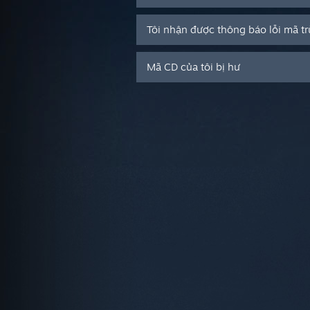
Tôi nhận được thông báo lỗi mã t
Mã CD của tôi bị hư