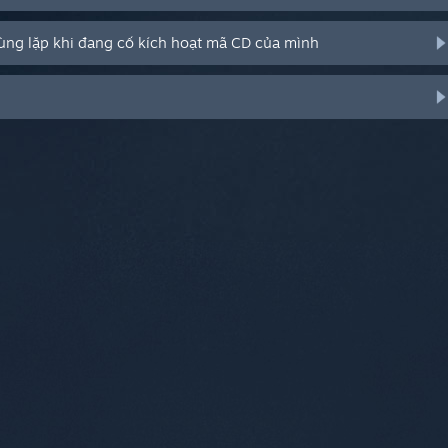
rùng lặp khi đang cố kích hoạt mã CD của mình