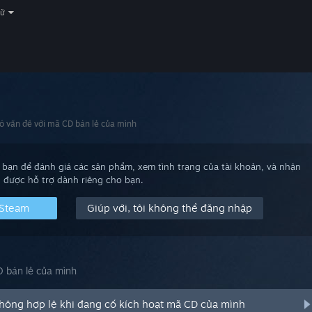
gữ
có vấn đề với mã CD bán lẻ của mình
bạn để đánh giá các sản phẩm, xem tình trạng của tài khoản, và nhận
được hỗ trợ dành riêng cho bạn.
 Steam
Giúp với, tôi không thể đăng nhập
D bán lẻ của mình
hông hợp lệ khi đang cố kích hoạt mã CD của mình