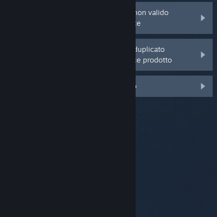
Ricevo un errore di codice prodotto non valido
quando provo ad attivare il mio codice
Ricevo un errore di codice prodotto duplicato
quando provo ad attivare il mio codice prodotto
Il mio codice prodotto è danneggiato
© Valve Corporation. Tutti i diritti riservati. Tutti i
marchi appartengono ai rispettivi proprietari negli
Stati Uniti e in altri Paesi.
Informativa sulla privacy
|
Informazioni legali
|
Accessibilità
|
Contratto di
sottoscrizione a Steam
|
Rimborsi
|
Cookie