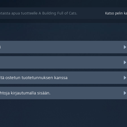
aista apua tuotteelle A Building Full of Cats.
Katso pelin k
i
ltä ostetun tuotetunnuksen kanssa
toja kirjautumalla sisään.