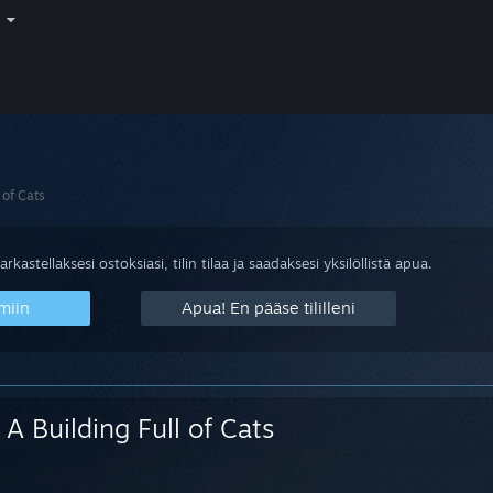
i
 of Cats
arkastellaksesi ostoksiasi, tilin tilaa ja saadaksesi yksilöllistä apua.
miin
Apua! En pääse tililleni
A Building Full of Cats