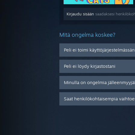
Kirjaudu sisään
saadaksesi henkilökoht
Mitä ongelma koskee?
Peli ei toimi käyttöjärjestelmässän
Peli ei löydy kirjastostani
Minulla on ongelmia jälleenmyyjä
Saat henkilökohtaisempia vaihtoeh