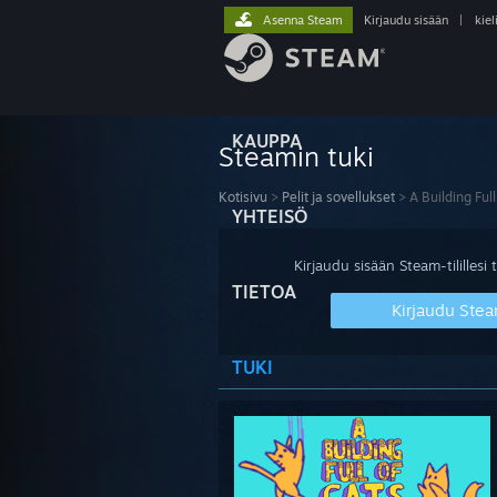
Asenna Steam
Kirjaudu sisään
|
kiel
KAUPPA
Steamin tuki
Kotisivu
>
Pelit ja sovellukset
>
A Building Full
YHTEISÖ
Kirjaudu sisään Steam-tilillesi t
TIETOA
Kirjaudu Stea
TUKI