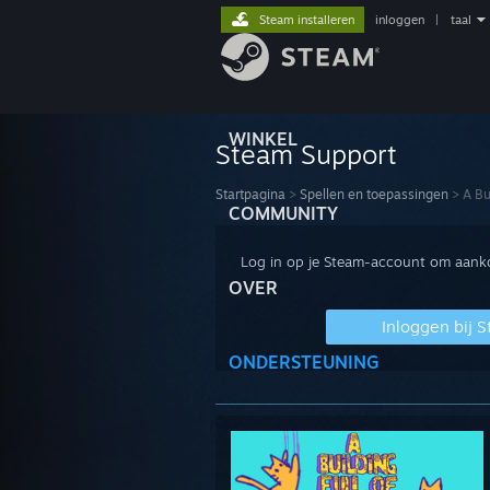
Steam installeren
inloggen
|
taal
WINKEL
Steam Support
Startpagina
>
Spellen en toepassingen
>
A Bu
COMMUNITY
Log in op je Steam-account om aankop
OVER
Inloggen bij 
ONDERSTEUNING