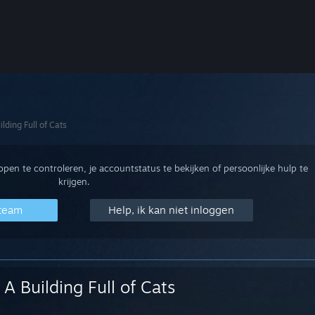
ilding Full of Cats
en te controleren, je accountstatus te bekijken of persoonlijke hulp te
krijgen.
Steam
Help, ik kan niet inloggen
A Building Full of Cats