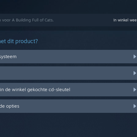
 voor A Building Full of Cats.
In winkel we
et dit product?
ssysteem
in de winkel gekochte cd-sleutel
de opties