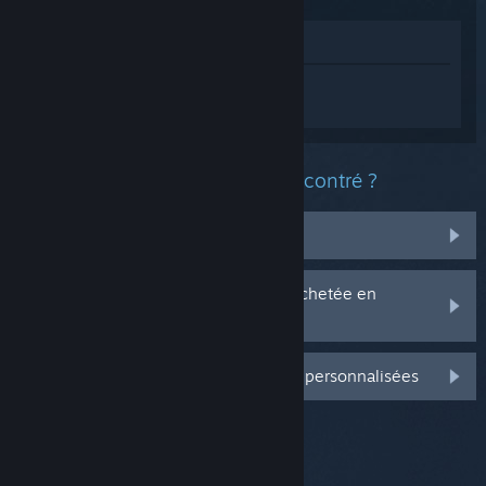
Voir dans le magasin
Connectez-vous
pour obtenir de l'aide
sur A Building Full of Cats.
Quel est le type de problème rencontré ?
Il n'est pas dans ma bibliothèque
J'ai des problèmes avec ma clé CD achetée en
magasin
Connectez-vous pour plus d'options personnalisées