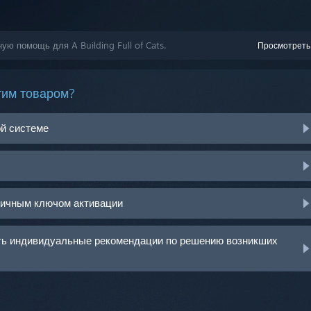
ую помощь для A Building Full of Cats.
Просмотреть
тим товаром?
ой системе
ничным ключом активации
ить индивидуальные рекомендации по решению возникших