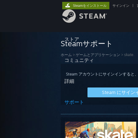
Steamをインストール
サインイン
|
ストア
Steamサポート
ホーム
>
ゲームとアプリケーション
>
skate.
コミュニティ
Steam アカウントにサインインす
詳細
Steam にサイン
サポート