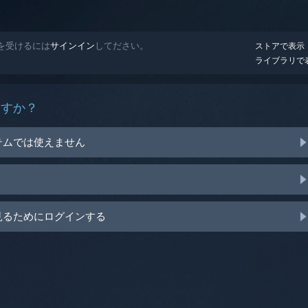
プを受けるには
サインイン
してださい。
ストアで表示
ライブラリで
ますか？
テムでは使えません
見るためにログインする