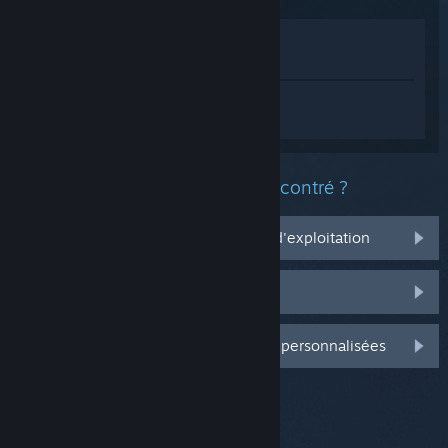
Voir dans le magasin
Voir dans ma bibliothèque
Connectez-vous
pour obtenir de l'aide
sur skate..
Quel est le type de problème rencontré ?
Ça ne marche pas sur mon système d'exploitation
Il n'est pas dans ma bibliothèque
Connectez-vous pour plus d'options personnalisées