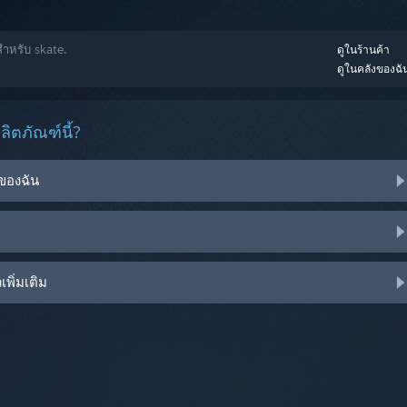
สำหรับ skate.
ดูในร้านค้า
ดูในคลังของฉั
ิตภัณฑ์นี้?
ของฉัน
พิ่มเติม