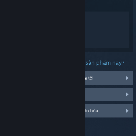
Xem trong cửa hàng
Xem trong thư viện của tôi
Đăng nhập
để nhận được hỗ trợ dành
riêng cho skate..
Bạn đang gặp phải vấn đề gì với sản phẩm này?
Nó không chạy trên hệ điều hành của tôi
Nó không hiện trong thư viện của tôi
Đăng nhập cho thêm tùy chọn cá nhân hóa