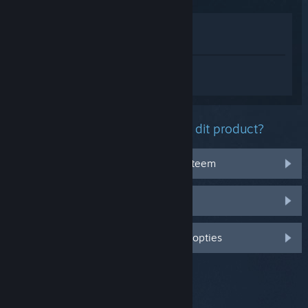
In winkel weergeven
In mijn bibliotheek bekijken
Log in
om persoonlijke hulp te krijgen
voor skate..
Welk probleem ondervind je met dit product?
Het werkt niet op mijn besturingssysteem
Het zit niet in mijn bibliotheek
Log in voor meer gepersonaliseerde opties