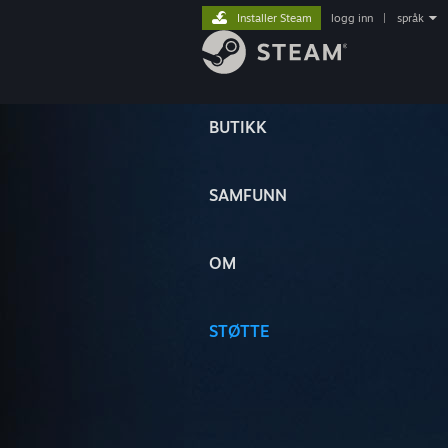
Installer Steam
logg inn
|
språk
BUTIKK
SAMFUNN
OM
STØTTE