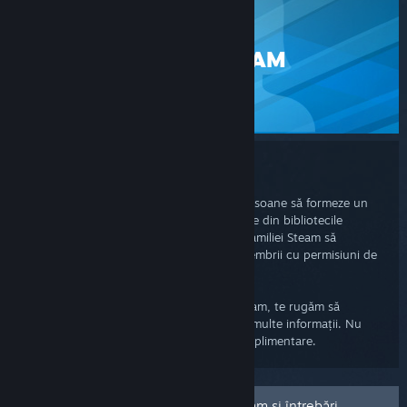
STEAM
FAMILII STEAM
ASISTENȚĂ
Familii Steam
Familiile Steam permit ca până la șase persoane să formeze un
grup în care toți pot avea acces la jocurile din bibliotecile
celorlalți și le permit membrilor adulți ai familiei Steam să
configureze controlul parental pentru membrii cu permisiuni de
copil.
Dacă întâmpini probleme cu o familie Steam, te rugăm să
consulți Întrebările frecvente pentru mai multe informații. Nu
ezita să ne contactezi dacă ai întrebări suplimentare.
Ghid de utilizare pentru familiile Steam și întrebări