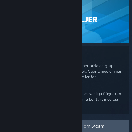
STEAM
STEAM-FAMILJER
SUPPORT
Steam-familjer
Med Steam-familjer kan upp till sex personer bilda en grupp
som kan spela spel från varandras bibliotek. Vuxna medlemmar i
Steam-familjen kan ställa in föräldrakontroller för
barnmedlemmar.
Om du har problem med en Steam-familj, läs vanliga frågor om
Steam-familjer för mer information. Ta gärna kontakt med oss
om du har ytterligare frågor.
Användarhandbok och vanliga frågor om Steam-