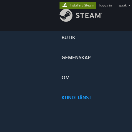
Installera Steam
logga in
|
språk
BUTIK
GEMENSKAP
OM
KUNDTJÄNST