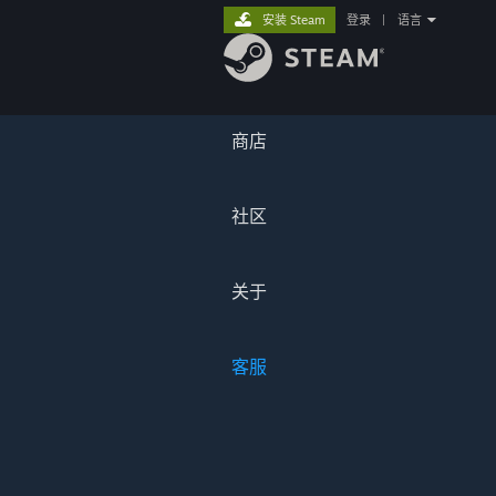
安装 Steam
登录
|
语言
商店
社区
关于
客服