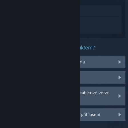
Zobrazit v obchodě
Přihlaste se
a získejte pomoc na míru pro
produkt A Modest Legacy.
Jaký problém máte s tímto produktem?
Nefunguje na mém operačním systému
Nenachází se v mojí knihovně
Potýkám se s problémy s CD klíčem krabicové verze
hry
Další možnosti se Vám odemknou po přihlášení