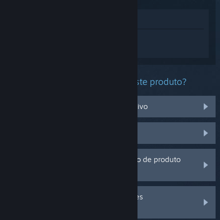
Ver na loja
Inicia sessão
para obteres ajuda
personalizada com o A Modest Legacy.
Que problema estás a ter com este produto?
Não funciona no meu sistema operativo
Não está na minha biblioteca
Estou a ter problemas com um código de produto
que adquiri fora do Steam
Inicia a sessão para veres mais opções
personalizadas