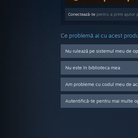
Conectează-te
pentru a primi ajutor 
Ce problemă ai cu acest prod
Nu rulează pe sistemul meu de o
Nu este în biblioteca mea
Am probleme cu codul meu de acti
Autentifică-te pentru mai multe o