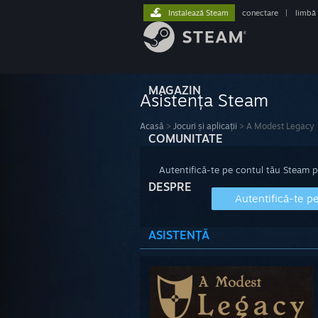
Instalează Steam
conectare
|
limbă
MAGAZIN
Asistența Steam
Acasă
>
Jocuri și aplicații
>
A Modest Legacy
COMUNITATE
Autentifică-te pe contul tău Steam pen
DESPRE
Autentifică-te p
ASISTENȚĂ