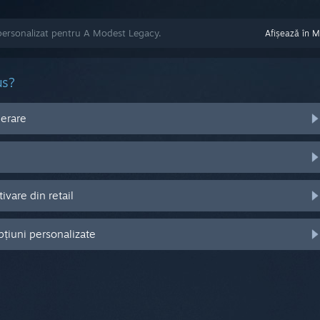
personalizat pentru A Modest Legacy.
Afișează în 
us?
perare
vare din retail
pțiuni personalizate