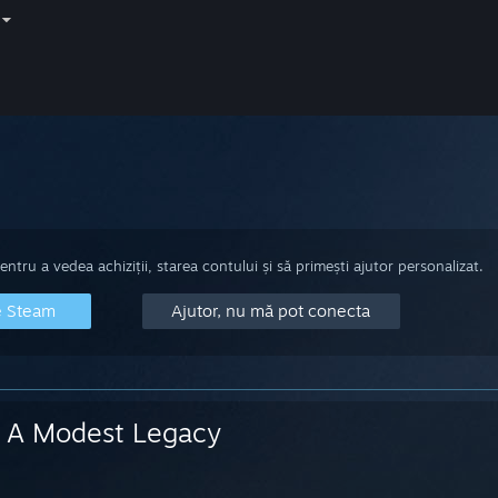
tru a vedea achiziții, starea contului și să primești ajutor personalizat.
e Steam
Ajutor, nu mă pot conecta
A Modest Legacy