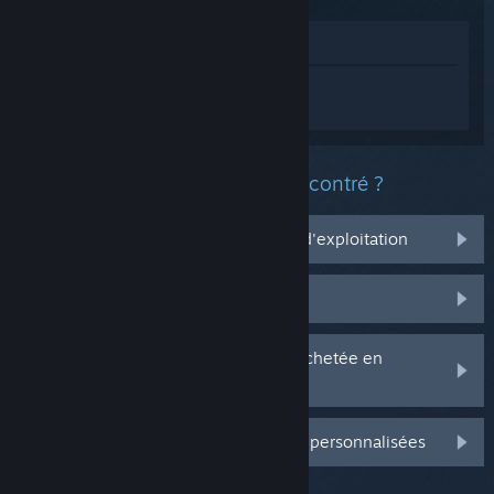
Voir dans le magasin
Connectez-vous
pour obtenir de l'aide
sur A Modest Legacy.
Quel est le type de problème rencontré ?
Ça ne marche pas sur mon système d'exploitation
Il n'est pas dans ma bibliothèque
J'ai des problèmes avec ma clé CD achetée en
magasin
Connectez-vous pour plus d'options personnalisées