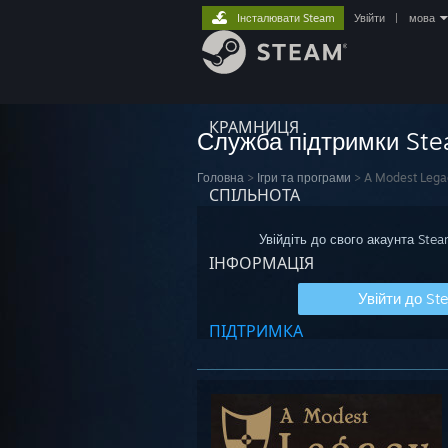
Інсталювати Steam
Увійти
|
мова
КРАМНИЦЯ
Служба підтримки St
Головна
>
Ігри та програми
>
A Modest Lega
СПІЛЬНОТА
Увійдіть до свого акаунта Ste
ІНФОРМАЦІЯ
Увійти до St
ПІДТРИМКА