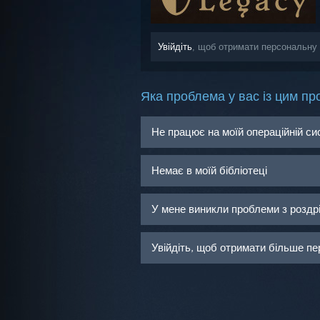
Увійдіть
, щоб отримати персональну
Яка проблема у вас із цим пр
Не працює на моїй операційній си
Немає в моїй бібліотеці
У мене виникли проблеми з розд
Увійдіть, щоб отримати більше пе