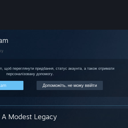
eam
cy
am, щоб переглянути придбання, статус акаунта, а також отримати
персоналізовану допомогу.
eam
Допоможіть, не можу ввійти
A Modest Legacy