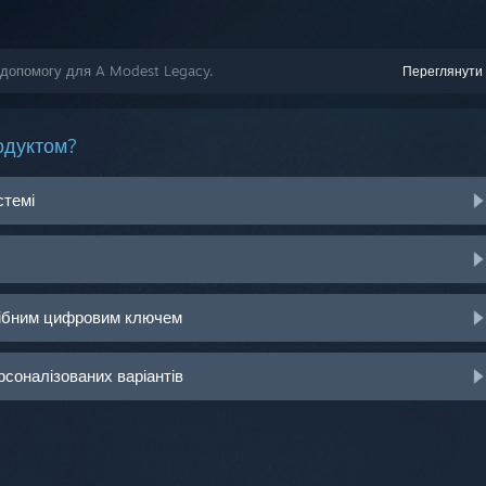
 допомогу для A Modest Legacy.
Переглянути 
одуктом?
стемі
рібним цифровим ключем
рсоналізованих варіантів