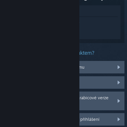
Zobrazit v obchodě
Přihlaste se
a získejte pomoc na míru pro
produkt Assassin's Creed Black Flag
Resynced.
Jaký problém máte s tímto produktem?
Nefunguje na mém operačním systému
Nenachází se v mojí knihovně
Potýkám se s problémy s CD klíčem krabicové verze
hry
Další možnosti se Vám odemknou po přihlášení