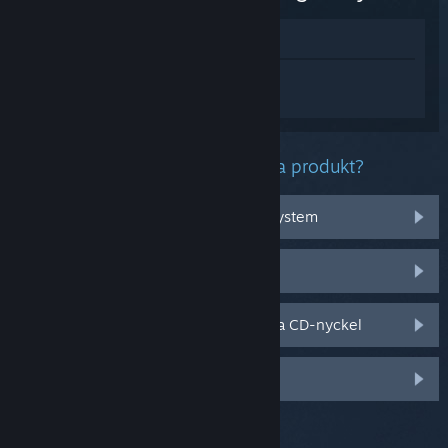
Visa i butik
Logga in
för att få personlig hjälp med
Assassin's Creed Black Flag Resynced.
Vilket problem har du med denna produkt?
Det fungerar inte med mitt operativsystem
Det finns inte i mitt bibliotek
Jag har problem med min butiksköpta CD-nyckel
Logga in för fler personliga val