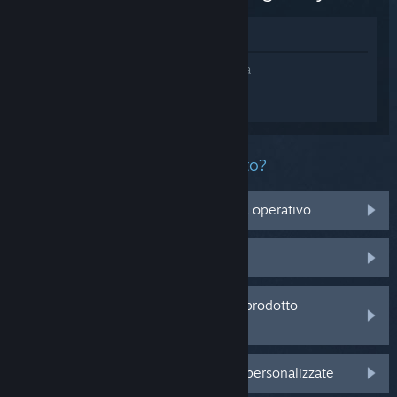
Mostra nel Negozio
Accedi
e ottieni assistenza personalizzata
per Assassin's Creed Black Flag
Resynced.
Che problema ha questo prodotto?
Non è compatibile con il mio sistema operativo
Non è nella mia Libreria
Sto avendo problemi con un codice prodotto
acquistato da un rivenditore
Accedi per visualizzare altre opzioni personalizzate