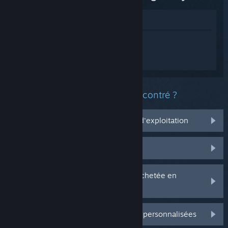
Voir dans le magasin
Connectez-vous
pour obtenir de l'aide
sur Assassin's Creed Black Flag
Resynced.
Quel est le type de problème rencontré ?
Ça ne marche pas sur mon système d'exploitation
Il n'est pas dans ma bibliothèque
J'ai des problèmes avec ma clé CD achetée en
magasin
Connectez-vous pour plus d'options personnalisées