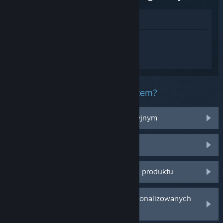
Zobacz w sklepie
Zaloguj się
, aby uzyskać
spersonalizowaną pomoc dla Assassin's
Creed Black Flag Resynced.
Jaki masz problem z tym produktem?
Nie działa na moim systemie operacyjnym
Produktu nie ma w mojej bibliotece
Mam problem z zakupionym kluczem produktu
Zaloguj się, aby znaleźć więcej spersonalizowanych
opcji