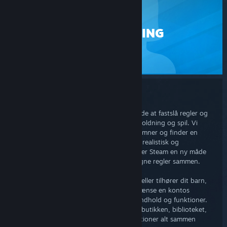
STEAM
FAMILIEVISNING
SUPPORT
Familievisning
Vi forstår, at hver familie har sin egen måde at fastslå regler og
sætte grænser for brug af medie, underholdning og spil. Vi
håber, de fleste familier diskuterer disse emner og finder en
måde, de kan blive enige om hvad der er realistisk og
retfærdigt. Med familievisning introducerer Steam en ny måde
for forældre og familier at fastslå deres egne regler sammen.
Hvad enten en Steam-konto er din egen eller tilhører dit barn,
så kan du bruge familievisning til at begrænse en kontos
adgang til en undergruppe af kontoens indhold og funktioner.
Med familievisning kan adgang til Steam-butikken, biblioteket,
fællesskabet og venners indhold og funktioner alt sammen