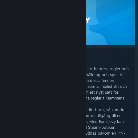
STEAM
FAMILJEVY
SUPPORT
Familjevy
Vi förstår att varje familj har sin egna sätt att hantera regler och
sätta gränser när det gäller media, underhållning och spel. Vi
hoppas att de flesta familjer pratar igenom dessa ämnen
tillsammans och kommer överens om vad som är realistiskt och
rättvist. Med Familjevy introducerar Steam ett nytt sätt för
föräldrar och familjer att etablera sina egna regler tillsammans.
Huruvida ett Steam-konto tillhör dig eller ditt barn, så kan du
använda Familjevy för att begränsa ett kontos tillgång till en
delmängd av dess innehåll och funktioner. Med Familjevy kan
tillgången till innehåll och funktioner med Steam-butiken,
Biblioteket, Gemenskapen och Vänner skyddas bakom en PIN-