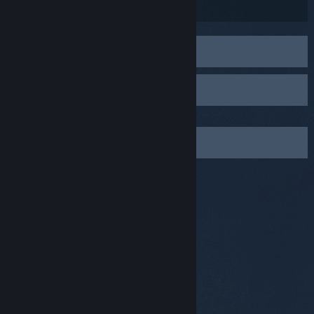
與我們聯繫。
我需要管理我的家庭監護設定
家庭監護常見問答
聯絡 Steam 客服
© Valve Corporation. 版權所有。所有商標皆為個別所有
權人在美國與其它國家（地區）之財產。
隱私權政策
|
法律聲明
|
輔助功能
|
Steam 訂戶協議
|
退款
|
Cookie