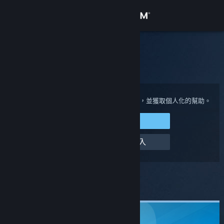
登入
商店
Steam 客服
社群
首頁
>
我有家庭監護方面的問題
關於
登入您的 Steam 帳戶來檢視購買與帳戶狀態，並獲取個人化的幫助。
登入 Steam
客服
幫幫我，我無法登入
變更語言
取得 Steam 行動應用程式
您選定的問題:
我有家庭監護方面的問題
檢視電腦版網頁