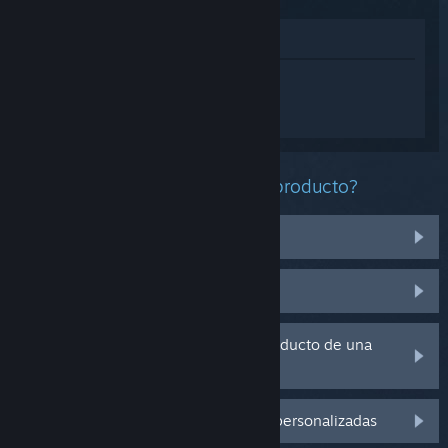
Ver en la tienda
Inicia sesión
para obtener ayuda
personalizada con Mi gran comisión de
gatos 2.
¿Qué problema tienes con este producto?
No funciona en mi sistema operativo
No se encuentra en mi biblioteca
Tengo problemas con la clave de producto de una
copia física
Inicia sesión para ver más opciones personalizadas