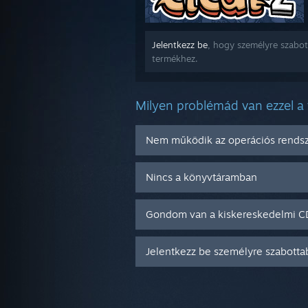
Jelentkezz be
, hogy személyre szabot
termékhez.
Milyen problémád van ezzel a
Nem működik az operációs rend
Nincs a könyvtáramban
Gondom van a kiskereskedelmi 
Jelentkezz be személyre szabotta