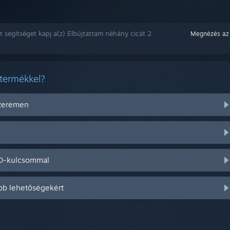
t segítséget kapj a(z) Elbújtattam néhány cicát 2
Megnézés az
 termékkel?
szeremen
CD-kulcsommal
bb lehetőségekért