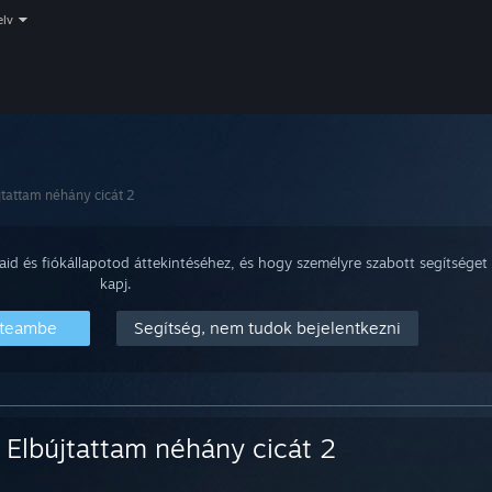
elv
jtattam néhány cicát 2
aid és fiókállapotod áttekintéséhez, és hogy személyre szabott segítséget
kapj.
Steambe
Segítség, nem tudok bejelentkezni
Elbújtattam néhány cicát 2