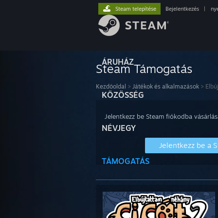
Steam telepítése
Bejelentkezés
|
ny
ÁRUHÁZ
Steam Támogatás
Kezdőoldal
>
Játékok és alkalmazások
>
Elbú
KÖZÖSSÉG
Jelentkezz be Steam fiókodba vásárlás
NÉVJEGY
Jelentkezz be a 
TÁMOGATÁS