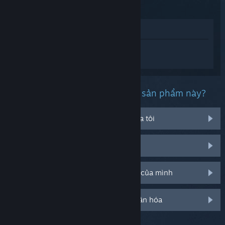
mèo 2
Xem trong cửa hàng
Đăng nhập
để nhận được hỗ trợ dành
riêng cho Tôi đã thuê vài bạn mèo 2 .
Bạn đang gặp phải vấn đề gì với sản phẩm này?
Nó không chạy trên hệ điều hành của tôi
Nó không hiện trong thư viện của tôi
Tôi đang có vấn đề với mã CD bán lẻ của mình
Đăng nhập cho thêm tùy chọn cá nhân hóa