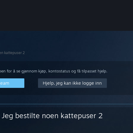
oen kattepuser 2
n for å se gjennom kjøp, kontostatus og få tilpasset hjelp.
Steam
Hjelp, jeg kan ikke logge inn
Jeg bestilte noen kattepuser 2