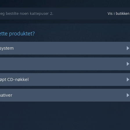
Jeg bestilte noen kattepuser 2.
Vis i butikken
tte produktet?
vsystem
jøpt CD-nøkkel
nativer