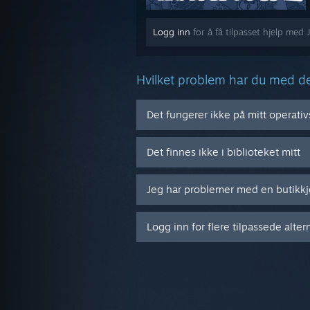
Logg inn
for å få tilpasset hjelp med 
Hvilket problem har du med de
Det fungerer ikke på mitt operati
Det finnes ikke i biblioteket mitt
Jeg har problemer med en butikk
Logg inn for flere tilpassede alter