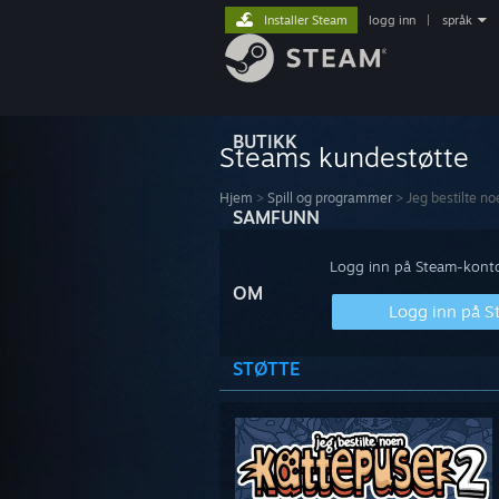
Installer Steam
logg inn
|
språk
BUTIKK
Steams kundestøtte
Hjem
>
Spill og programmer
>
Jeg bestilte n
SAMFUNN
Logg inn på Steam-kontoe
OM
Logg inn på 
STØTTE