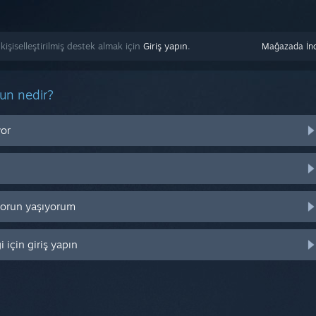
işiselleştirilmiş destek almak için
Giriş yapın
.
Mağazada İnc
run nedir?
yor
 sorun yaşıyorum
 için giriş yapın