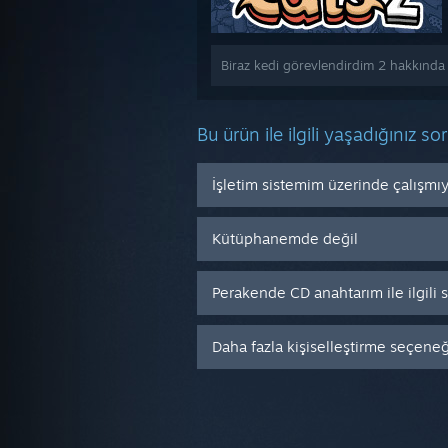
Biraz kedi görevlendirdim 2 hakkında k
Bu ürün ile ilgili yaşadığınız so
İşletim sistemim üzerinde çalışmı
Kütüphanemde değil
Perakende CD anahtarım ile ilgili
Daha fazla kişiselleştirme seçeneği