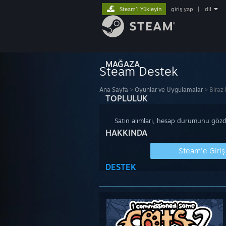
Steam'i Yükleyin
giriş yap
|
dil
MAĞAZA
Steam Destek
Ana Sayfa
>
Oyunlar ve Uygulamalar
>
Biraz
TOPLULUK
Satın alımları, hesap durumunu gözde
HAKKINDA
Steam'e Giriş
DESTEK