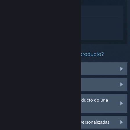
Ver en la tienda
Inicia sesión
para obtener ayuda
personalizada con Mi gran comisión de
gatos 2.
¿Qué problema tienes con este producto?
No funciona en mi sistema operativo
No se encuentra en mi biblioteca
Tengo problemas con la clave de producto de una
copia física
Inicia sesión para ver más opciones personalizadas