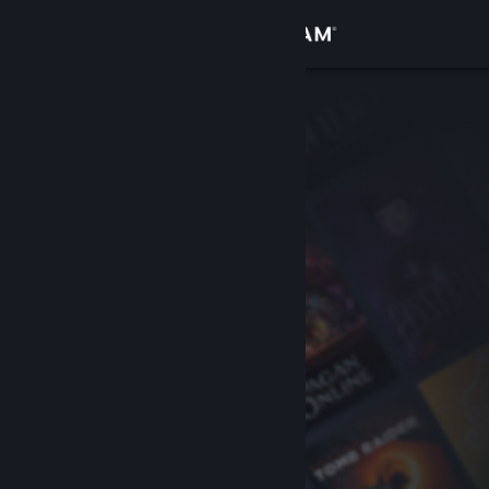
Iniciar sesión
Tienda
Comunidad
Acerca de
Soporte
Cambiar idioma
Descargar Steam Mobile
Ver versión clásica