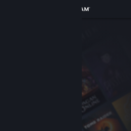
登入
商店
社群
關於
客服
變更語言
取得 Steam 行動應用程式
檢視電腦版網頁