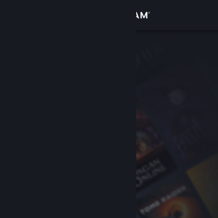
Kirjaudu sisään
Kauppa
Yhteisö
Tietoa
Tuki
Vaihda kieli
Hanki Steam-mobiilisovellus
Näytä työpöytäsivusto