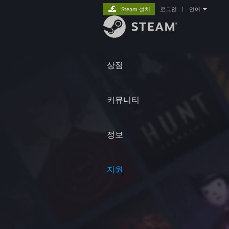
Steam 설치
로그인
|
언어
상점
커뮤니티
정보
지원