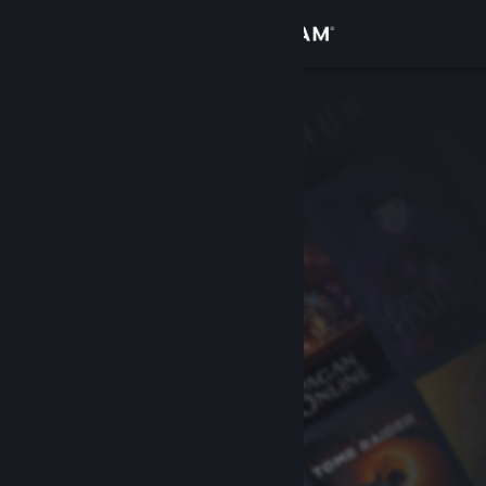
Logg inn
Butikk
Samfunn
Om
Kundestøtte
Bytt språk
Skaff deg Steam-appen på mobil
Vis skrivebordsversjon