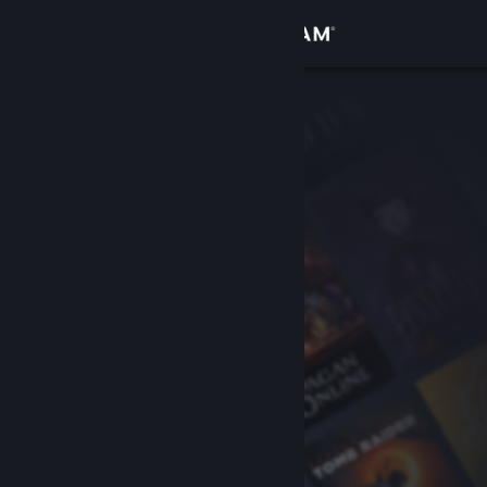
Iniciar sessão
Loja
Comunidade
Sobre
Suporte
Alterar idioma
Baixe o aplicativo móvel do Steam
Ver versão para computadores