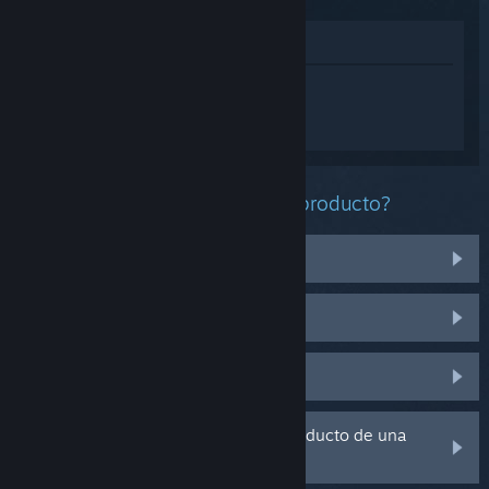
Ver en la tienda
Inicia sesión
para obtener ayuda
personalizada con The Elder Scrolls V:
Skyrim.
¿Qué problema tienes con este producto?
Tengo problemas con unos artículos
No funciona en mi sistema operativo
No se encuentra en mi biblioteca
Tengo problemas con la clave de producto de una
copia física