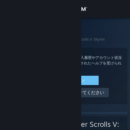
サインイン
ストア
Steamサポート
ホーム
>
ゲームとアプリケーション
>
The Elder Scrolls V: Skyrim
コミュニティ
詳細
Steam アカウントにサインインすると、購入履歴やアカウント状況
を確認できる他、あなた用にカスタマイズされたヘルプを受けられ
ます。
サポート
Steam にサインイン
言語を変更
サインインできません、助けてください
Steamモバイルアプリを入手
デスクトップウェブサイトを表示
The Elder Scrolls V: