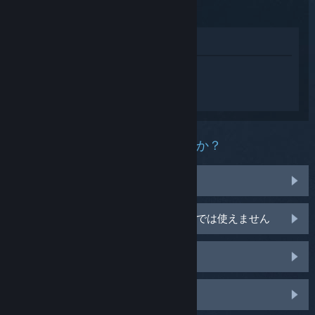
Skyrim
ストアで表示
The Elder Scrolls V: Skyrim 用にカスタマ
イズされたヘルプを受けるには
サインイン
してださい。
この製品にどんな問題がありますか？
アイテムの問題
使っているオペレーティングシステムでは使えません
ライブラリ内にありません
店頭購入のCDキーの問題